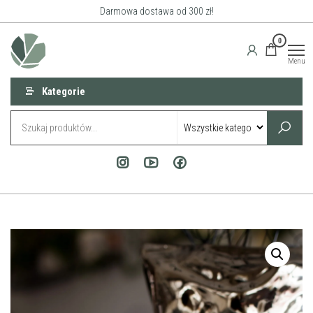
Przejdź
Darmowa dostawa od 300 zł!
do
Roślinne
0
treści
Przestrzenie
Menu
Kategorie