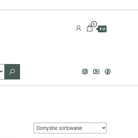
0
0 zł