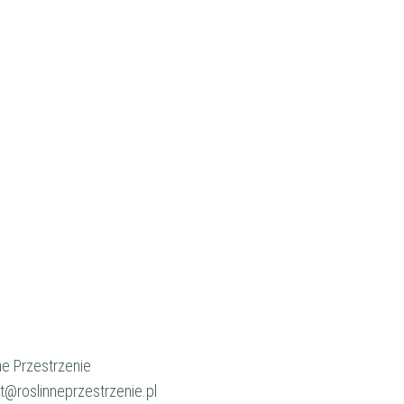
ne Przestrzenie
t@roslinneprzestrzenie.pl